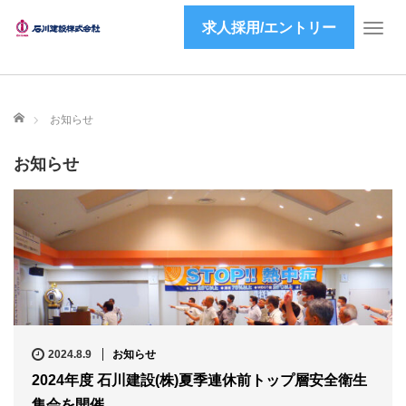
求人採用/エントリー
T
o
g
g
l
ホーム
お知らせ
e
n
お知らせ
a
v
i
g
a
t
i
o
n
2024.8.9
お知らせ
2024年度 石川建設(株)夏季連休前トップ層安全衛生
集会を開催…