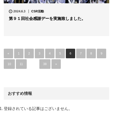
2024.6.3
CSR活動
第９１回社会感謝デーを実施致しました。
«
1
2
3
4
5
6
7
8
9
10
11
…
38
»
おすすめ情報
登録されている記事はございません。