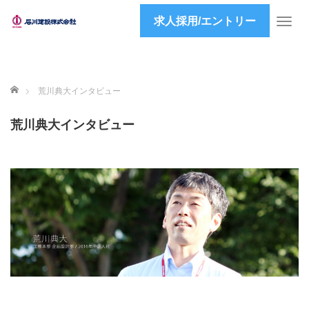
求人採用/エントリー
T
o
g
g
l
ホーム
荒川典大インタビュー
e
n
荒川典大インタビュー
a
v
i
g
a
t
i
o
n