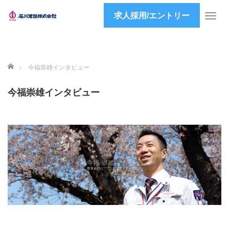
求人採用/エントリー
T
o
g
g
l
ホーム
今福崇雄インタビュー
e
n
今福崇雄インタビュー
a
v
i
g
a
t
i
o
n