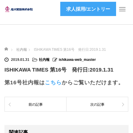
求人採用/エントリー
T
o
g
g
l
e
ホーム
n
社内報
ISHIKAWA TIMES 第16号 発行日:2019.1.31
a
2019.01.31
社内報
ishikawa-web_master
v
i
ISHIKAWA TIMES 第16号 発行日:2019.1.31
g
a
第16号社内報は
こちら
からご覧いただけます。
t
i
o
前の記事
次の記事
n
関連記事