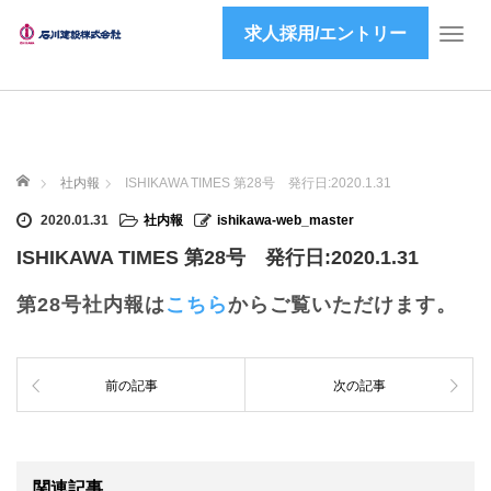
求人採用/エントリー
T
o
g
g
l
e
ホーム
n
社内報
ISHIKAWA TIMES 第28号 発行日:2020.1.31
a
2020.01.31
社内報
ishikawa-web_master
v
i
ISHIKAWA TIMES 第28号 発行日:2020.1.31
g
a
第28号社内報は
こちら
からご覧いただけます。
t
i
o
前の記事
次の記事
n
関連記事