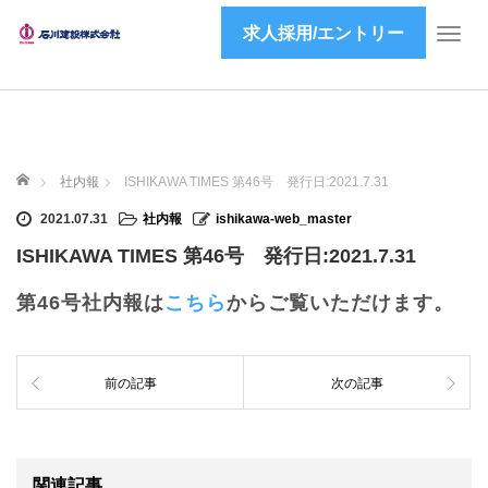
求人採用/エントリー
T
o
g
g
l
e
ホーム
n
社内報
ISHIKAWA TIMES 第46号 発行日:2021.7.31
a
2021.07.31
社内報
ishikawa-web_master
v
i
ISHIKAWA TIMES 第46号 発行日:2021.7.31
g
a
第46号社内報は
こちら
からご覧いただけます。
t
i
o
前の記事
次の記事
n
関連記事