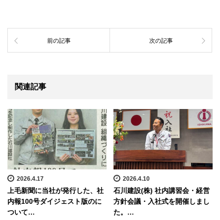
前の記事
次の記事
関連記事
2026.4.17
2026.4.10
上毛新聞に当社が発行した、社
石川建設(株) 社内講習会・経営
内報100号ダイジェスト版のに
方針会議・入社式を開催しまし
ついて…
た。…