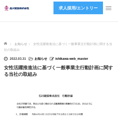
求人採用/エントリー
T
o
g
g
l
e
ホーム
n
お知らせ
女性活躍推進法に基づく一般事業主行動計画に関する当
a
社の取組み
v
2022.03.31
お知らせ
ishikawa-web_master
i
g
女性活躍推進法に基づく一般事業主行動計画に関す
a
る当社の取組み
t
i
o
n