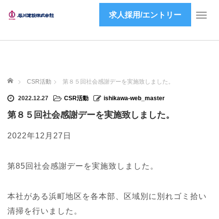
求人採用/エントリー
T
o
g
g
l
e
ホーム
n
CSR活動
第８５回社会感謝デーを実施致しました。
a
2022.12.27
CSR活動
ishikawa-web_master
v
i
第８５回社会感謝デーを実施致しました。
g
a
2022年12月27日
t
i
第85回社会感謝デーを実施致しました。
o
n
本社がある浜町地区を各本部、区域別に別れゴミ拾い
清掃を行いました。