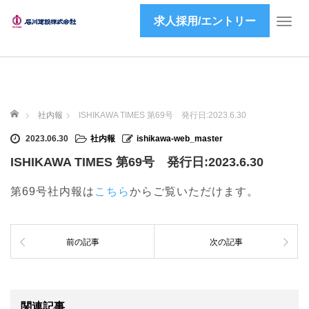
求人採用/エントリー
T
o
g
g
l
e
ホーム
n
社内報
ISHIKAWA TIMES 第69号 発行日:2023.6.30
a
2023.06.30
社内報
ishikawa-web_master
v
i
ISHIKAWA TIMES 第69号 発行日:2023.6.30
g
a
第69号社内報は
こちら
からご覧いただけます。
t
i
o
前の記事
次の記事
n
関連記事