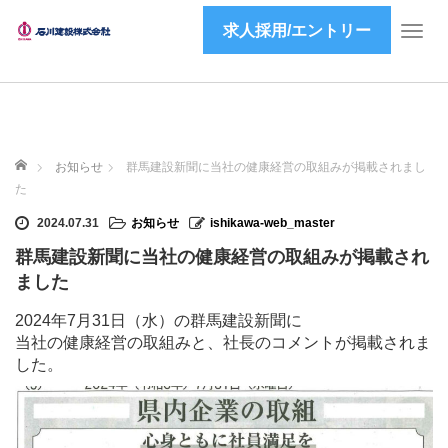
求人採用/エントリー
T
o
g
g
l
e
ホーム
n
お知らせ
群馬建設新聞に当社の健康経営の取組みが掲載されまし
a
た
v
2024.07.31
お知らせ
ishikawa-web_master
i
g
群馬建設新聞に当社の健康経営の取組みが掲載され
a
ました
t
i
2024年7月31日（水）の群馬建設新聞に
o
当社の健康経営の取組みと、社長のコメントが掲載されま
n
した。