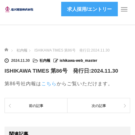
求人採用/エントリー
T
o
g
g
l
e
ホーム
n
社内報
ISHIKAWA TIMES 第86号 発行日:2024.11.30
a
2024.11.30
社内報
ishikawa-web_master
v
i
ISHIKAWA TIMES 第86号 発行日:2024.11.30
g
a
第86号社内報は
こちら
からご覧いただけます。
t
i
o
前の記事
次の記事
n
関連記事