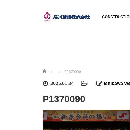
CONSTRUCTIO
ホーム
P1370090
2025.01.24
ishikawa-w
P1370090