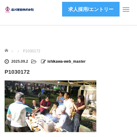
求人採用/エントリー
T
o
g
g
l
e
ホーム
n
P1030172
a
2025.09.2
ishikawa-web_master
v
i
P1030172
g
a
t
i
o
n