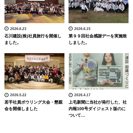
2026.6.23
2026.6.15
石川建設(株)社員旅行を開催し
第９９回社会感謝デーを実施致
ました。
しました。
2026.5.22
2026.4.17
若手社員ボウリング大会・懇親
上毛新聞に当社が発行した、社
会を開催しました
内報100号ダイジェスト版のに
ついて…