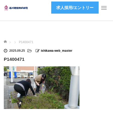
求人採用/エントリー
T
o
g
g
l
e
ホーム
n
P1400471
a
2025.09.25
ishikawa-web_master
v
i
P1400471
g
a
t
i
o
n