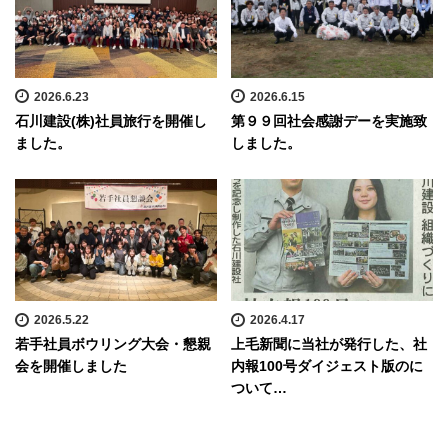
2026.6.23
2026.6.15
石川建設(株)社員旅行を開催し
第９９回社会感謝デーを実施致
ました。
しました。
2026.5.22
2026.4.17
若手社員ボウリング大会・懇親
上毛新聞に当社が発行した、社
会を開催しました
内報100号ダイジェスト版のに
ついて…