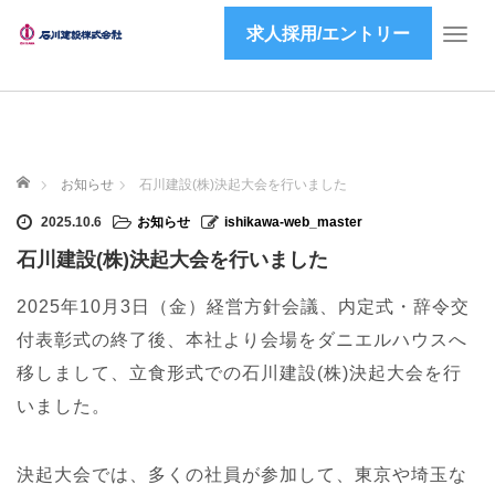
求人採用/エントリー
T
o
g
g
l
e
ホーム
n
お知らせ
石川建設(株)決起大会を行いました
a
2025.10.6
お知らせ
ishikawa-web_master
v
i
石川建設(株)決起大会を行いました
g
a
2025年10月3日（金）経営方針会議、内定式・辞令交
t
付表彰式の終了後、本社より会場をダニエルハウスへ
i
移しまして、立食形式での石川建設(株)決起大会を行
o
n
いました。
決起大会では、多くの社員が参加して、東京や埼玉な