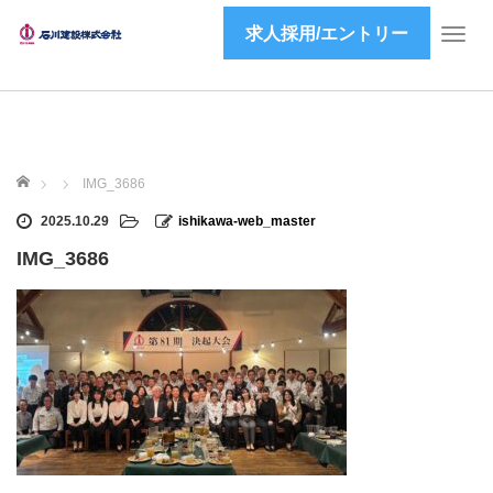
求人採用/エントリー
T
o
g
g
l
e
ホーム
n
IMG_3686
a
2025.10.29
ishikawa-web_master
v
i
IMG_3686
g
a
t
i
o
n