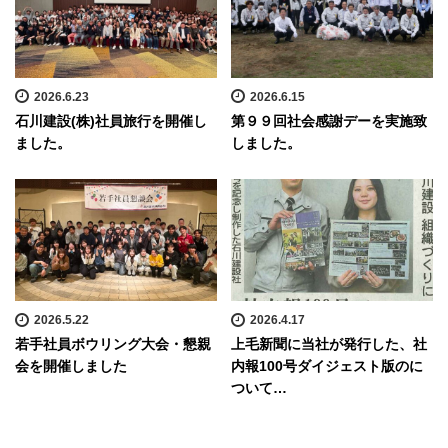
2026.6.23
2026.6.15
石川建設(株)社員旅行を開催し
第９９回社会感謝デーを実施致
ました。
しました。
2026.5.22
2026.4.17
若手社員ボウリング大会・懇親
上毛新聞に当社が発行した、社
会を開催しました
内報100号ダイジェスト版のに
ついて…