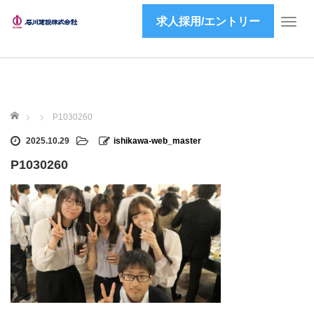
求人採用/エントリー
T
o
g
g
l
e
ホーム
n
P1030260
a
2025.10.29
ishikawa-web_master
v
i
P1030260
g
a
t
i
o
n