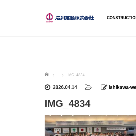
CONSTRUCTIO
ホーム
IMG_4834
2026.04.14
ishikawa-w
IMG_4834