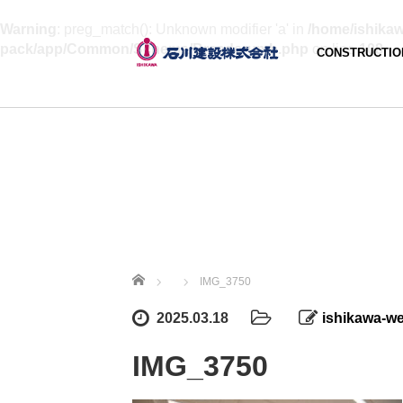
Warning
: preg_match(): Unknown modifier 'a' in
/home/ishikaw
pack/app/Common/Schema/Breadcrumb.php
on line
108
CONSTRUCTIO
ホーム
IMG_3750
2025.03.18
ishikawa-w
IMG_3750