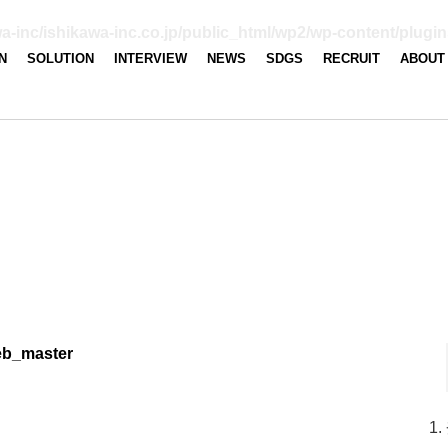
a-inc/ishikawa-inc.co.jp/public_html/wp2/wp-content/plugins
N
SOLUTION
INTERVIEW
NEWS
SDGS
RECRUIT
ABOUT
eb_master