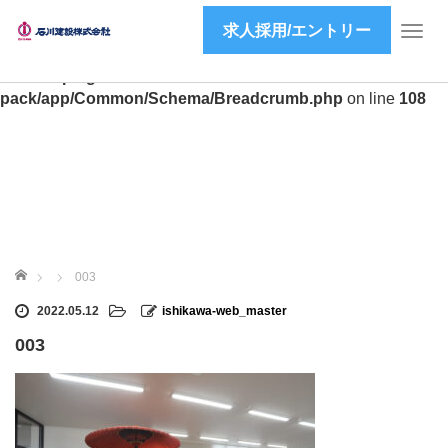
求人採用/エントリー
Warning
: preg_match(): Unknown modifier 'a' in
T
/home/ishikawa-inc/ishikawa-inc.co.jp/public_html/wp2/wp-
o
content/plugins/all-in-one-seo-
g
pack/app/Common/Schema/Breadcrumb.php
on line
108
g
l
e
n
a
v
i
g
ホーム
a
003
t
2022.05.12
ishikawa-web_master
i
o
003
n