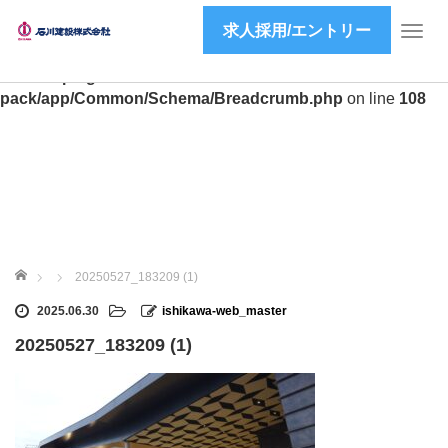
求人採用/エントリー
Warning
: preg_match(): Unknown modifier 'a' in
T
/home/ishikawa-inc/ishikawa-inc.co.jp/public_html/wp2/wp-
o
content/plugins/all-in-one-seo-
g
pack/app/Common/Schema/Breadcrumb.php
on line
108
g
l
e
n
a
v
i
g
ホーム
a
20250527_183209 (1)
t
2025.06.30
ishikawa-web_master
i
o
20250527_183209 (1)
n