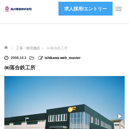
求人採用/エントリー
T
o
g
g
l
e
ホーム
n
工場・物流施設
㈱落合鉄工所
a
2008.10.1
ishikawa-web_master
v
i
㈱落合鉄工所
g
a
t
i
o
n