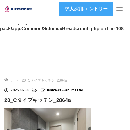
求人採用/エントリー
Warning
: preg_match(): Unknown modifier 'a' in
T
/home/ishikawa-inc/ishikawa-inc.co.jp/public_html/wp2/wp-
o
content/plugins/all-in-one-seo-
g
pack/app/Common/Schema/Breadcrumb.php
on line
108
g
l
e
n
a
v
i
g
ホーム
a
20_Cタイプキッチン_2864a
t
2025.06.30
ishikawa-web_master
i
o
20_Cタイプキッチン_2864a
n