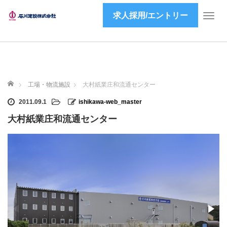
求人採用/エントリー
T
o
g
g
l
e
ホーム
n
工場・物流施設
大村紙業庄和流通センター
a
2011.09.1
ishikawa-web_master
v
i
大村紙業庄和流通センター
g
a
t
i
o
n