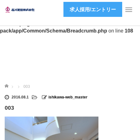
求人採用/エントリー
Warning
: preg_match(): Unknown modifier 'a' in
T
/home/ishikawa-inc/ishikawa-inc.co.jp/public_html/wp2/wp-
o
content/plugins/all-in-one-seo-
g
pack/app/Common/Schema/Breadcrumb.php
on line
108
g
l
e
n
a
v
i
g
ホーム
a
003
t
2016.08.1
ishikawa-web_master
i
o
003
n