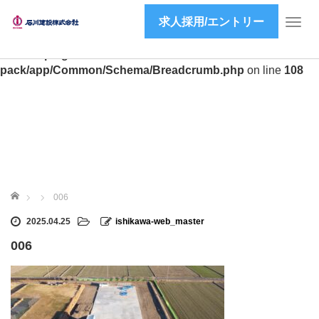
求人採用/エントリー
Warning
: preg_match(): Unknown modifier 'a' in
T
/home/ishikawa-inc/ishikawa-inc.co.jp/public_html/wp2/wp-
o
content/plugins/all-in-one-seo-
g
pack/app/Common/Schema/Breadcrumb.php
on line
108
g
l
e
n
a
v
i
g
ホーム
a
006
t
2025.04.25
ishikawa-web_master
i
o
006
n