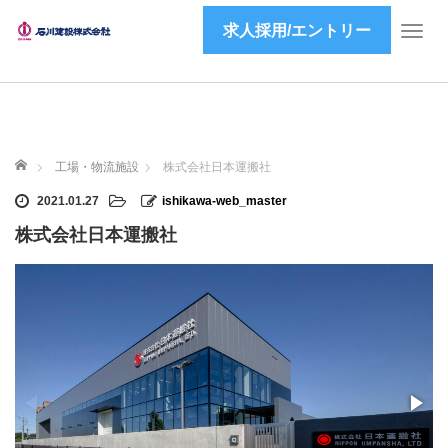
求人採用/エントリー
T
o
g
g
l
e
ホーム
n
工場・物流施設
株式会社日本運搬社
a
2021.01.27
ishikawa-web_master
v
i
株式会社日本運搬社
g
a
t
i
o
n