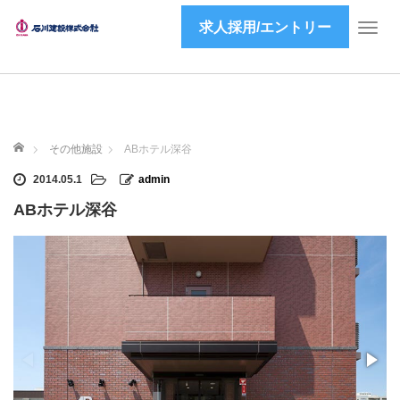
求人採用/エントリー
T
o
g
g
l
e
ホーム
n
その他施設
ABホテル深谷
a
2014.05.1
admin
v
i
ABホテル深谷
g
a
t
i
o
n