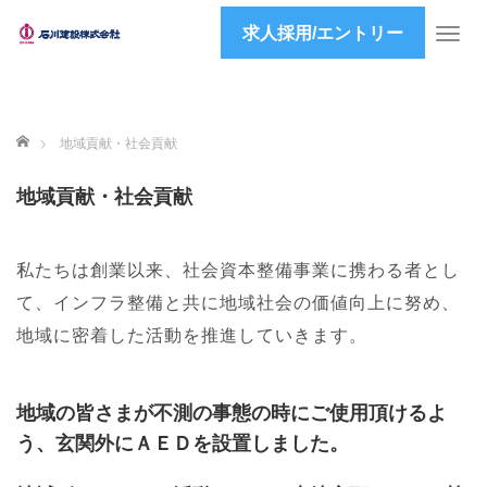
求人採用/エントリー
T
o
g
g
l
ホーム
地域貢献・社会貢献
e
n
地域貢献・社会貢献
a
v
i
私たちは創業以来、社会資本整備事業に携わる者とし
g
a
て、インフラ整備と共に地域社会の価値向上に努め、
t
地域に密着した活動を推進していきます。
i
o
n
地域の皆さまが不測の事態の時にご使用頂けるよ
う、玄関外にＡＥＤを設置しました。