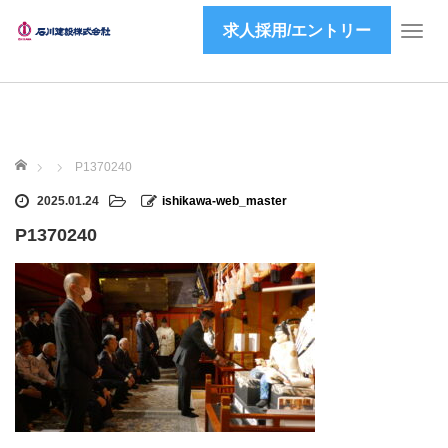
求人採用/エントリー
T
o
g
g
l
e
ホーム
n
P1370240
a
2025.01.24
ishikawa-web_master
v
i
P1370240
g
a
t
i
o
n