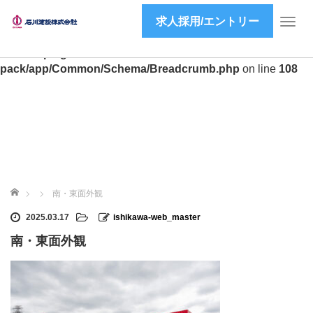
求人採用/エントリー
Warning
: preg_match(): Unknown modifier 'a' in
T
/home/ishikawa-inc/ishikawa-inc.co.jp/public_html/wp2/wp-
o
content/plugins/all-in-one-seo-
g
pack/app/Common/Schema/Breadcrumb.php
on line
108
g
l
e
n
a
v
i
g
ホーム
a
南・東面外観
t
2025.03.17
ishikawa-web_master
i
o
南・東面外観
n