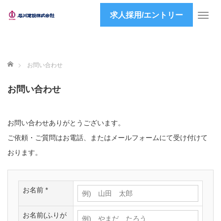
求人採用/エントリー
T
o
g
g
l
ホーム
お問い合わせ
e
n
お問い合わせ
a
v
i
お問い合わせありがとうございます。
g
a
ご依頼・ご質問はお電話、またはメールフォームにて受け付けて
t
おります。
i
o
n
お名前 *
お名前(ふりが