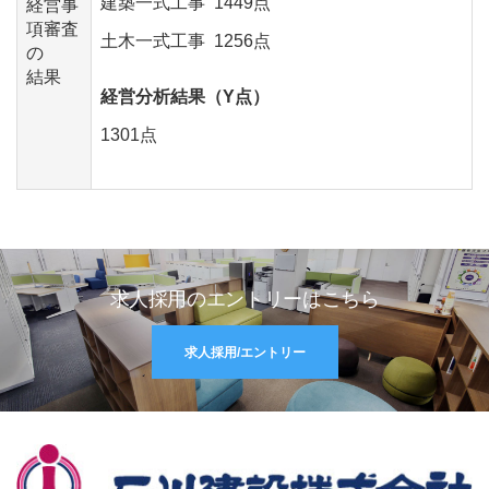
建築一式工事 1449点
経営事
項審査
土木一式工事 1256点
の
結果
経営分析結果（Y点）
1301点
求人採用のエントリーはこちら
求人採用/エントリー