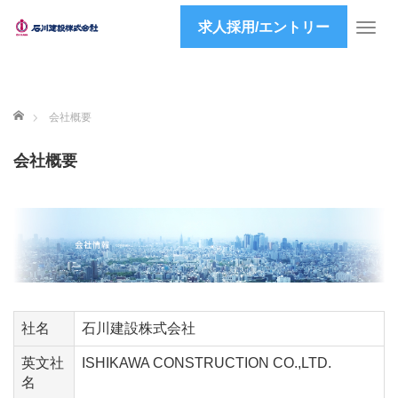
求人採用/エントリー
T
o
g
g
l
ホーム
会社概要
e
n
会社概要
a
v
i
g
a
t
i
o
n
社名
石川建設株式会社
英文社
ISHIKAWA CONSTRUCTION CO.,LTD.
名