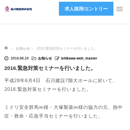
求人採用/エントリー
T
o
g
g
l
e
ホーム
n
お知らせ
2016.緊急対策セミナーを行いました。
a
2016.06.10
お知らせ
ishikawa-web_master
v
i
2016.緊急対策セミナーを行いました。
g
a
平成28年6月4日 石川建設7階大ホールに於いて、
t
2016.緊急対策セミナーを行いました。
i
o
n
ミドリ安全群馬㈱様・大塚製薬㈱様の協力の元、熱中
症・救命・応急手当セミナーを行いました。