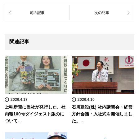
前の記事
次の記事
関連記事
2026.4.17
2026.4.10
上毛新聞に当社が発行した、社
石川建設(株) 社内講習会・経営
内報100号ダイジェスト版のに
方針会議・入社式を開催しまし
ついて…
た。…