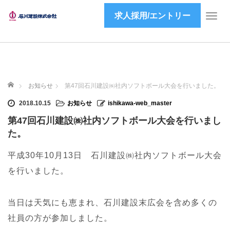
求人採用/エントリー
T
o
g
g
l
e
ホーム
n
お知らせ
第47回石川建設㈱社内ソフトボール大会を行いました。
a
2018.10.15
お知らせ
ishikawa-web_master
v
i
第47回石川建設㈱社内ソフトボール大会を行いまし
g
た。
a
t
平成30年10月13日 石川建設㈱社内ソフトボール大会
i
を行いました。
o
n
当日は天気にも恵まれ、石川建設末広会を含め多くの
社員の方が参加しました。