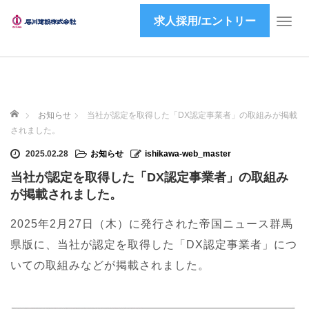
求人採用/エントリー
T
o
g
g
l
e
ホーム
n
お知らせ
当社が認定を取得した「DX認定事業者」の取組みが掲載
a
されました。
v
2025.02.28
お知らせ
ishikawa-web_master
i
g
当社が認定を取得した「DX認定事業者」の取組み
a
が掲載されました。
t
i
2025年2月27日（木）に発行された帝国ニュース群馬
o
県版に、当社が認定を取得した「DX認定事業者」につ
n
いての取組みなどが掲載されました。