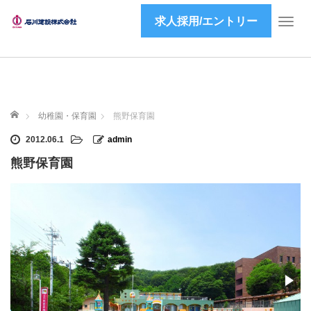
求人採用/エントリー
T
o
g
g
l
e
ホーム
n
幼稚園・保育園
熊野保育園
a
2012.06.1
admin
v
i
熊野保育園
g
a
t
i
o
n