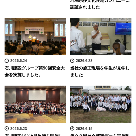
群馬県多文化共創カンパニーに
認証されました
2026.6.24
2026.6.23
石川建設グループ第50回安全大
当社の施工現場を学生が見学し
会を実施しました。
ました
2026.6.23
2026.6.15
石川建設(株)社員旅行を開催し
第９９回社会感謝デーを実施致