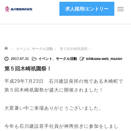
求人採用/エントリー
T
o
g
g
l
e
ホーム
n
イベント
,
サークル活動
第５回木崎祇園祭！
a
2017.07.31
イベント
、
サークル活動
ishikawa-web_master
v
i
第５回木崎祇園祭！
g
a
平成29年7月23日 石川建設発祥の地である木崎町で
t
第５回木崎祇園祭が盛大に開催されました！
i
o
n
大変暑い中ご来場ありがとうございました。
今年も石川建設若手社員が神輿担ぎに参加をしまし