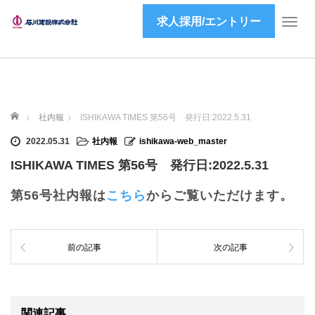
求人採用/エントリー
T
o
g
g
l
e
ホーム
n
社内報
ISHIKAWA TIMES 第56号 発行日:2022.5.31
a
2022.05.31
社内報
ishikawa-web_master
v
i
ISHIKAWA TIMES 第56号 発行日:2022.5.31
g
a
第56号社内報は
こちら
からご覧いただけます。
t
i
o
前の記事
次の記事
n
関連記事